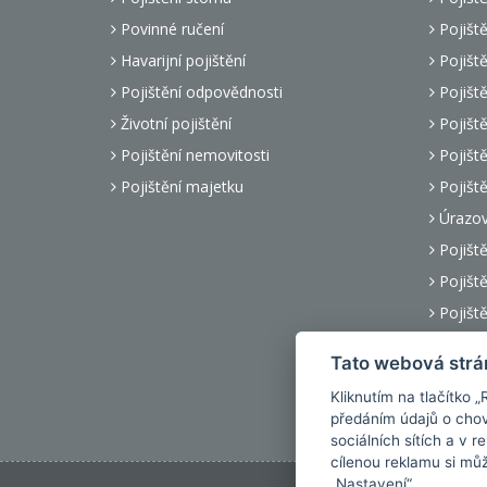
Povinné ručení
Pojiště
Havarijní pojištění
Pojiště
Pojištění odpovědnosti
Pojiště
Životní pojištění
Pojiště
Pojištění nemovitosti
Pojiště
Pojištění majetku
Pojiště
Úrazové
Pojiště
Pojišt
Pojiště
Úrazové
Tato webová strá
Pojiště
Kliknutím na tlačítko 
Pojiště
předáním údajů o chov
sociálních sítích a v 
cílenou reklamu si mů
„Nastavení“.