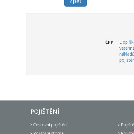
ČPP
Doplňko
veterin
nákladů
pojiště
POJIŠTĚNÍ
Cestovní pojištění
Pojišt
Pojištění storna
Pojiště