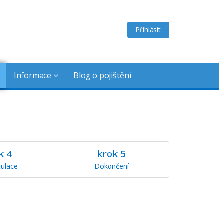
Přihlásit
Informace
Blog o pojištění
ok
4
krok
5
tulace
Dokončení