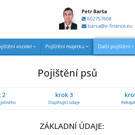
Petr Barša
602757608
barsa@e-finance.eu
jištění vozidel
Pojištění majetku
Další pojištění
Pojištění psů
k
2
krok
3
kr
jistného
Doplňující údaje
Rekapi
ZÁKLADNÍ ÚDAJE: