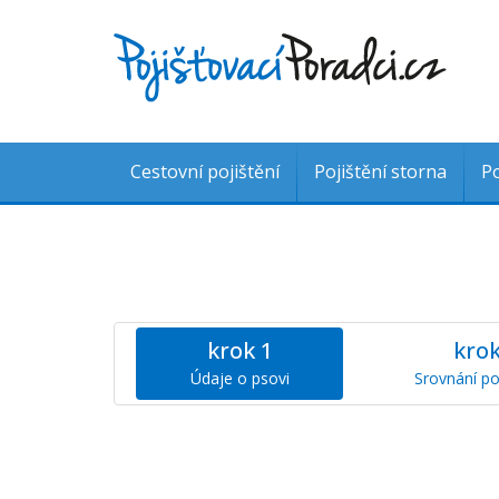
Cestovní pojištění
Pojištění storna
Po
krok
1
kro
Údaje o psovi
Srovnání po