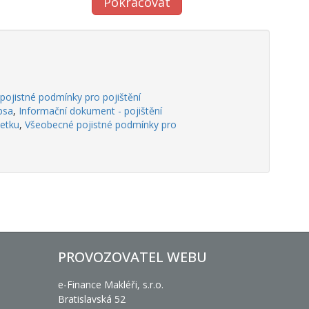
ojistné podmínky pro pojištění
psa
,
Informační dokument - pojištění
jetku
,
Všeobecné pojistné podmínky pro
PROVOZOVATEL WEBU
e-Finance Makléři, s.r.o.
Bratislavská 52