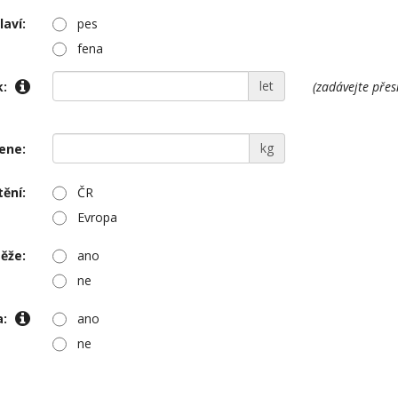
laví:
pes
fena
let
k:
(zadávejte přes
kg
ene:
tění:
ČR
Evropa
ěže:
ano
ne
a:
ano
ne