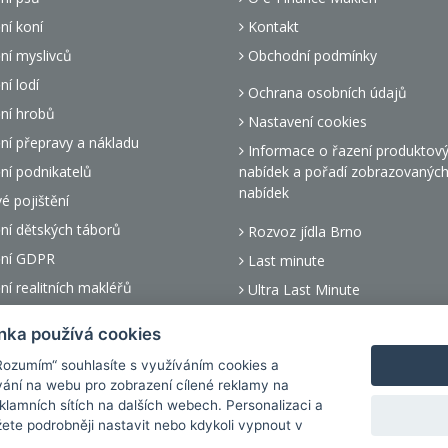
ní koní
Kontakt
ní myslivců
Obchodní podmínky
ní lodí
Ochrana osobních údajů
ní hrobů
Nastavení cookies
ní přepravy a nákladu
Informace o řazení produktov
ní podnikatelů
nabídek a pořadí zobrazovanýc
nabídek
 pojištění
ní dětských táborů
Rozvoz jídla Brno
ění GDPR
Last minute
ní realitních makléřů
Ultra Last Minute
 pojištění dětí
Dluhopisy s vysokým výnosem
nka používá cookies
ní pohledávek
„Rozumím“ souhlasíte s využíváním cookies a
ní asistenčních služeb
ání na webu pro zobrazení cílené reklamy na
reklamních sítích na dalších webech. Personalizaci a
žete podrobněji nastavit nebo kdykoli vypnout v