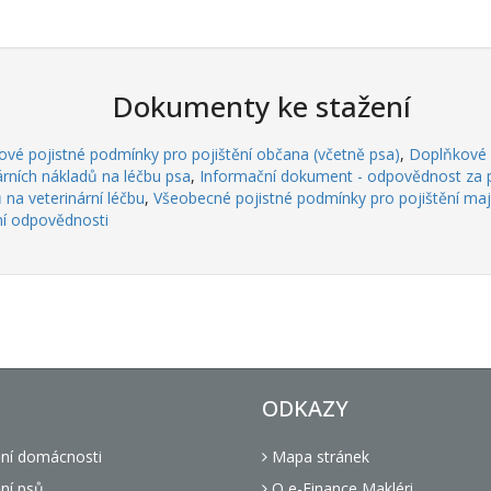
Dokumenty ke stažení
vé pojistné podmínky pro pojištění občana (včetně psa)
,
Doplňkové p
árních nákladů na léčbu psa
,
Informační dokument - odpovědnost za 
 na veterinární léčbu
,
Všeobecné pojistné podmínky pro pojištění ma
ní odpovědnosti
ODKAZY
ění domácnosti
Mapa stránek
ní psů
O e-Finance Makléri