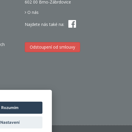
602 00 Brno-Zábrdovice
O nás
Najdete nás také na:
ých
Odstoupení od smlouvy
h
Rozumím
Nastavení